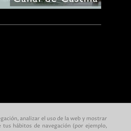
gación, analizar el uso de la web y mostrar
de tus hábitos de navegación (por ejemplo,