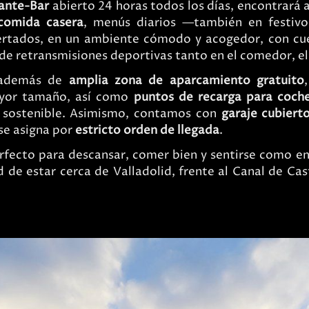
ante-Bar
abierto 24 horas todos los días, encontrará 
comida casera
, menús diarios —también en festiv
rtados, en un ambiente cómodo y acogedor, con cu
de retransmisiones deportivas tanto en el comedor, el 
 además de
amplia zona de aparcamiento gratuito
ayor tamaño, así como
puntos de recarga para coche
s sostenible. Asimismo, contamos con
garaje cubiert
 se asigna por
estricto orden de llegada
.
rfecto para descansar, comer bien y sentirse como e
ad de estar cerca de Valladolid, frente al Canal de Ca