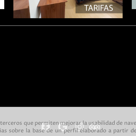
e terceros que permiten mejorar la usabilidad de nave
ias sobre la base de un perfil elaborado a partir 