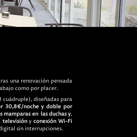
 tras una renovación pensada
rabajo como por placer.
 1 cuádruple), diseñadas para
por 30,8€/noche y doble por
as mamparas en
las duchas y
,
,
televisión
y
conexión Wi-Fi
digital sin interrupciones.