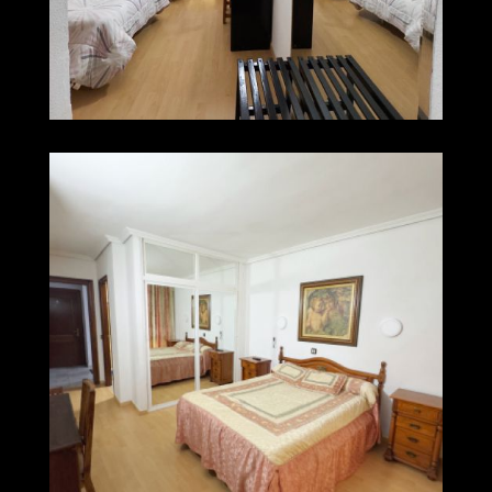
003 img 0289
Ampliar