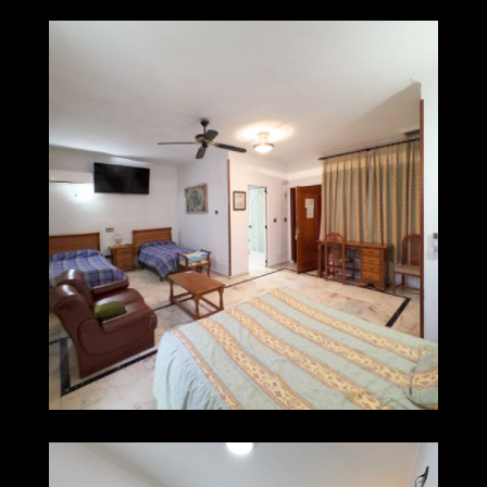
006 img 0450
Ampliar
007 img 0510
Ampliar