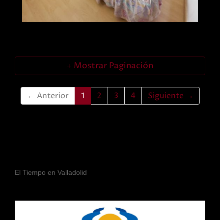
img 0275
Ampliar
Mostrar Paginación
← Anterior
1
2
3
4
Siguiente →
El Tiempo en Valladolid