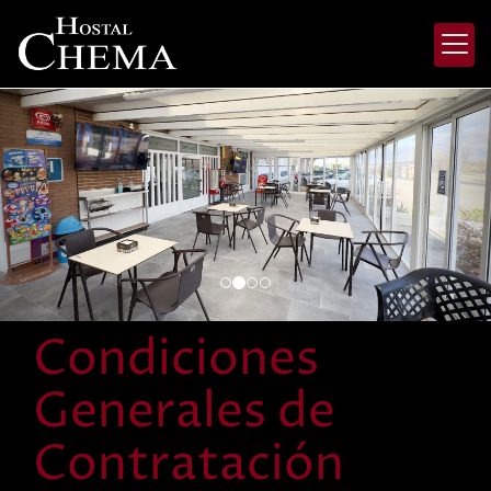
prev
nex
Condiciones
Generales de
Contratación